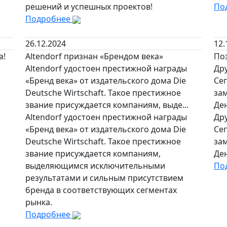
решений и успешных проектов!
По
Подробнее
26.12.2024
12.
а!
Altendorf признан «Брендом века»
По
Altendorf удостоен престижной награды
Дру
«Бренд века» от издательского дома Die
Сег
Deutsche Wirtschaft. Такое престижное
за
звание присуждается компаниям, выде...
Ден
Altendorf удостоен престижной награды
Дру
«Бренд века» от издательского дома Die
Сег
Deutsche Wirtschaft. Такое престижное
за
звание присуждается компаниям,
Ден
выделяющимся исключительными
По
результатами и сильным присутствием
бренда в соответствующих сегментах
рынка.
Подробнее