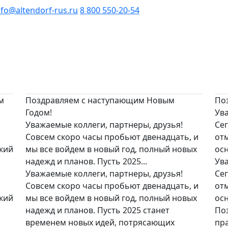
nfo@altendorf-rus.ru
8 800 550-20-54
м
Поздравляем с наступающим Новым
По
Годом!
Ува
Уважаемые коллеги, партнеры, друзья!
Сег
Совсем скоро часы пробьют двенадцать, и
от
ий
мы все войдем в новый год, полный новых
осн
надежд и планов. Пусть 2025...
Ува
Уважаемые коллеги, партнеры, друзья!
Сег
Совсем скоро часы пробьют двенадцать, и
от
ий
мы все войдем в новый год, полный новых
ос
надежд и планов. Пусть 2025 станет
По
временем новых идей, потрясающих
пр