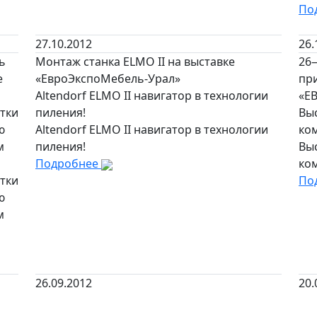
По
27.10.2012
26.
ь
Монтаж станка ELMO II на выставке
26
е
«ЕвроЭкспоМебель-Урал»
при
Altendorf ELMO II навигатор в технологии
«Е
тки
пиления!
Вы
ю
Altendorf ELMO II навигатор в технологии
ко
м
пиления!
Вы
Подробнее
ко
тки
По
ю
м
26.09.2012
20.