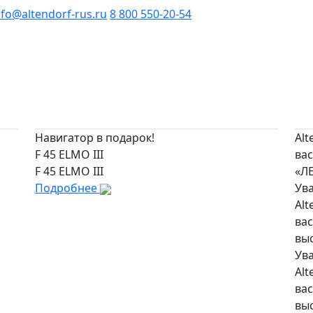
nfo@altendorf-rus.ru
8 800 550-20-54
Навигатор в подарок!
Alt
F 45 ELMO III
вас
F 45 ELMO III
«Л
Подробнее
Ув
Alt
вас
вы
Ув
Alt
вас
вы