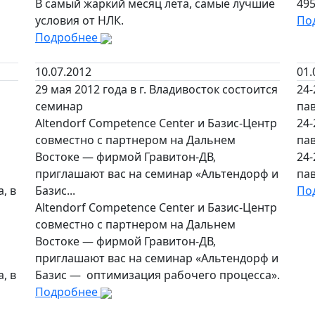
В самый жаркий месяц лета, самые лучшие
49
условия от НЛК.
По
Подробнее
10.07.2012
01.
29 мая 2012 года в г. Владивосток состоится
24-
семинар
па
Altendorf Competence Center и Базис-Центр
24-
совместно с партнером на Дальнем
па
Востоке — фирмой Гравитон-ДВ,
24-
приглашают вас на семинар «Альтендорф и
па
, в
Базис...
По
Altendorf Competence Center и Базис-Центр
совместно с партнером на Дальнем
Востоке — фирмой Гравитон-ДВ,
приглашают вас на семинар «Альтендорф и
, в
Базис — оптимизация рабочего процесса».
Подробнее