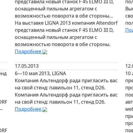
представила новый станок F 45 ELMO III D,
пол
оснащенный пильным агрегатом с
Вы
возможностью поворота в обе стороны...
св
На выставке LIGNA 2013 компания Altendorf
пол
представила новый станок F 45 ELMO III D,
По
оснащенный пильным агрегатом с
возможностью поворота в обе стороны.
Подробнее
17.05.2013
12.
енд
6—10 мая 2013, LIGNA
10 
Компания Альтендорф рада пригласить вас
пре
на свой стенд: павильон 11, стенд D26.
пр
Компания Альтендорф рада пригласить вас
по
ORF
на свой стенд: павильон 11, стенд D26.
ав
 —
Подробнее
ме
при
пр
ORF
по