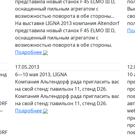
представила новый станок F 45 ELMO III D,
пол
оснащенный пильным агрегатом с
Вы
возможностью поворота в обе стороны...
св
На выставке LIGNA 2013 компания Altendorf
пол
представила новый станок F 45 ELMO III D,
По
оснащенный пильным агрегатом с
возможностью поворота в обе стороны.
Подробнее
17.05.2013
12.
енд
6—10 мая 2013, LIGNA
10 
Компания Альтендорф рада пригласить вас
пре
на свой стенд: павильон 11, стенд D26.
пр
Компания Альтендорф рада пригласить вас
по
ORF
на свой стенд: павильон 11, стенд D26.
ав
 —
Подробнее
ме
при
пр
ORF
по