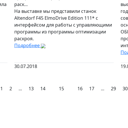
яла
раск...
вы
На выставке мы представили станок
год
Altendorf F45 ElmoDrive Edition 111* с
со
интерфейсом для работы с управляющими
ос
программы из программы оптимизации
ОБ
раскроя.
пр
Подробнее
ин
По
30.07.2018
19.
1
2
...
13
14
15
16
17
...
29
30