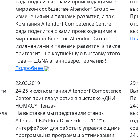
,
рада поделится с вами происходящими в
отр
мировом сообществе Altendorf Group —
вы
изменениями и планами развития, а так...
Пр
Компания Altendorf Competence Centre,
отр
,
рада поделится с вами происходящими в
вы
мировом сообществе Altendorf Group —
По
изменениями и планами развития, а также
пригласить на крупнейшую выставку этого
года — LIGNA в Ганновере, Германия!
Подробнее
22.03.2019
29.
сти
24-26 июля компания Altendorf Competence
Вы
Center приняла участие в выставке «ДНИ
Пе
HOMAG* Пенза»
24-
яла
На выставке мы представили станок
вы
Altendorf F45 ElmoDrive Edition 111* с
год
интерфейсом для работы с управляющими
сов
программы из программы оптимизации
24-