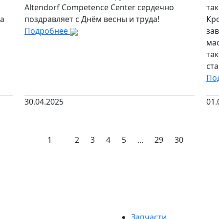
Altendorf Competence Center сердечно
так
на
поздравляет с Днём весны и труда!
Кр
Подробнее
за
ма
та
ста
По
30.04.2025
01.
1
2
3
4
5
...
29
30
Запчасти