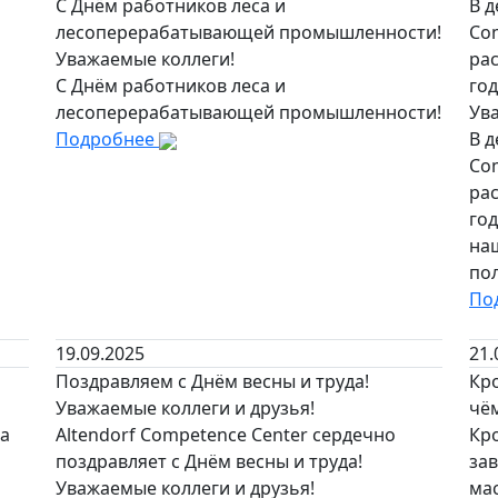
С Днём работников леса и
В д
лесоперерабатывающей промышленности!
Co
Уважаемые коллеги!
рас
С Днём работников леса и
год
лесоперерабатывающей промышленности!
Ув
Подробнее
В д
Co
рас
го
на
пол
По
19.09.2025
21.
Поздравляем с Днём весны и труда!
Кр
Уважаемые коллеги и друзья!
чём
на
Altendorf Competence Center сердечно
Кр
поздравляет с Днём весны и труда!
за
Уважаемые коллеги и друзья!
ма