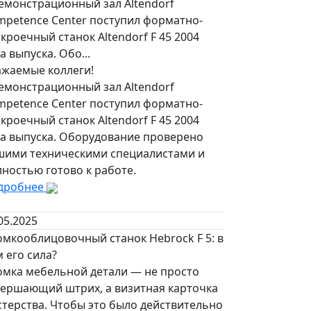
емонстрационный зал Altendorf
mpetence Center поступил форматно-
кроечный станок Altendorf F 45 2004
а выпуска. Обо...
ажаемые коллеги!
емонстрационный зал Altendorf
mpetence Center поступил форматно-
кроечный станок Altendorf F 45 2004
да выпуска. Оборудование проверено
шими техническими специалистами и
ностью готово к работе.
дробнее
05.2025
омкооблицовочный станок Hebrock F 5: в
 его сила?
омка мебельной детали — не просто
вершающий штрих, а визитная карточка
стерства. Чтобы это было действительно