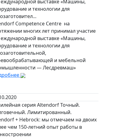
Международной выставке «Машины,
орудование и технологии для
озаготовител...
endorf Competence Centre на
отяжении многих лет принимал участие
Международной выставке «Машины,
орудование и технологии для
созаготовительной,
ревообрабатывающей и мебельной
омышленности — Лесдревмаш»
дробнее
10.2020
илейная серия Altendorf Точный.
лговечный. Лимитированный.
endorf + Hebrock: мы отмечаем на двоих
ее чем 150-летний опыт работы в
анкостроении