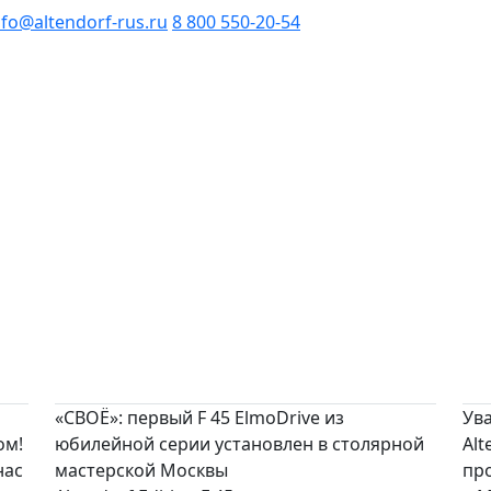
nfo@altendorf-rus.ru
8 800 550-20-54
«СВОЁ»: первый F 45 ElmoDrive из
Ува
ом!
юбилейной серии установлен в столярной
Alt
нас
мастерской Москвы
пр