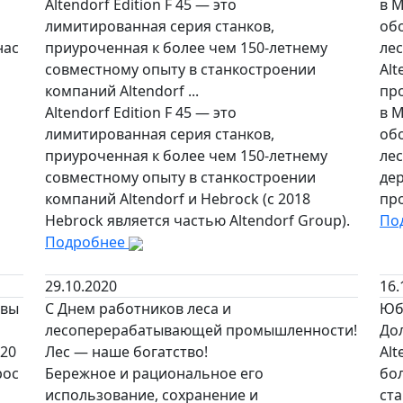
Altendorf Edition F 45 — это
в 
лимитированная серия станков,
об
нас
приуроченная к более чем 150-летнему
лес
совместному опыту в станкостроении
Alt
компаний Altendorf ...
пр
Altendorf Edition F 45 — это
в 
лимитированная серия станков,
об
приуроченная к более чем 150-летнему
ле
совместному опыту в станкостроении
де
компаний Altendorf и Hebrock (с 2018
пр
Hebrock является частью Altendorf Group).
По
Подробнее
29.10.2020
16.
ивы
С Днем работников леса и
Юб
лесоперерабатывающей промышленности!
До
20
Лес — наше богатство!
Alt
рос
Бережное и рациональное его
бол
использование, сохранение и
ст