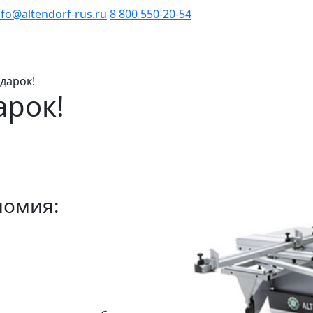
nfo@altendorf-rus.ru
8 800 550-20-54
дарок!
арок!
номия: