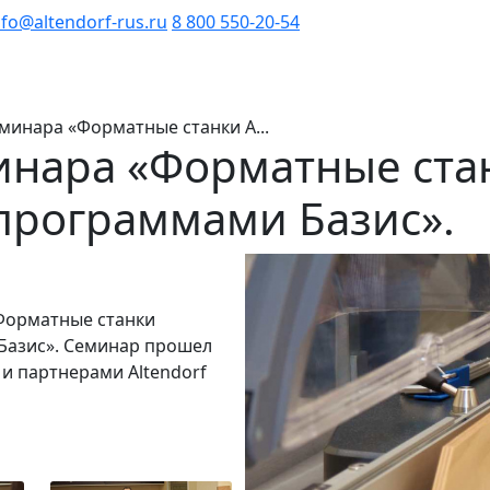
nfo@altendorf-rus.ru
8 800 550-20-54
минара «Форматные станки A...
инара «Форматные стан
рограммами Базис».
«Форматные станки
Базис». Семинар прошел
 и партнерами Altendorf