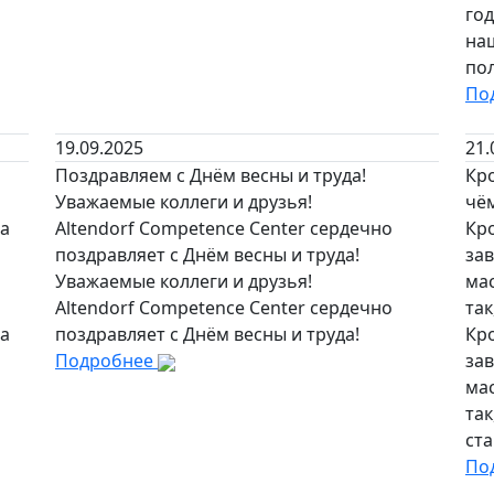
го
на
пол
По
19.09.2025
21.
Поздравляем с Днём весны и труда!
Кр
Уважаемые коллеги и друзья!
чём
на
Altendorf Competence Center сердечно
Кр
поздравляет с Днём весны и труда!
за
Уважаемые коллеги и друзья!
ма
Altendorf Competence Center сердечно
так
на
поздравляет с Днём весны и труда!
Кр
Подробнее
за
ма
та
ста
По