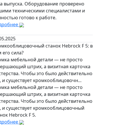
да выпуска. Оборудование проверено
шими техническими специалистами и
ностью готово к работе.
дробнее
05.2025
омкооблицовочный станок Hebrock F 5: в
 его сила?
омка мебельной детали — не просто
вершающий штрих, а визитная карточка
стерства. Чтобы это было действительно
, и существует кромкооблицовочн...
омка мебельной детали — не просто
вершающий штрих, а визитная карточка
стерства. Чтобы это было действительно
к, и существует кромкооблицовочный
нок Hebrock F 5.
дробнее