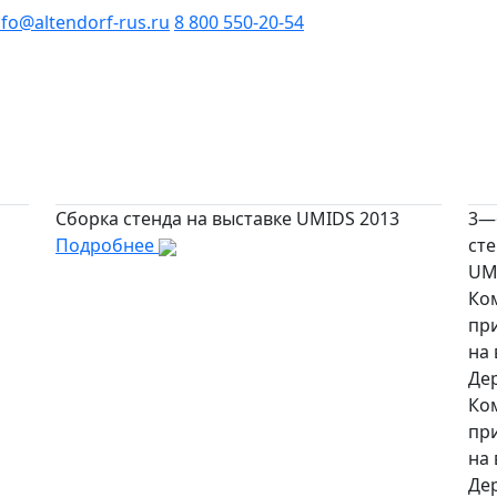
nfo@altendorf-rus.ru
8 800 550-20-54
Сборка стенда на выставке UMIDS 2013
3—
Подробнее
ст
UM
Ком
пр
на
Де
Ком
пр
на
Де