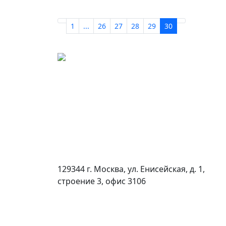
1
...
26
27
28
29
30
129344 г. Москва, ул. Енисейская, д. 1,
строение 3, офис 3106