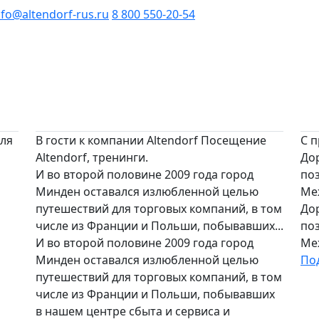
nfo@altendorf-rus.ru
8 800 550-20-54
для
В гости к компании Altendorf Посещение
С п
Altendorf, тренинги.
До
И во второй половине 2009 года город
по
Минден оставался излюбленной целью
Ме
путешествий для торговых компаний, в том
До
числе из Франции и Польши, побывавших...
по
И во второй половине 2009 года город
Ме
Минден оставался излюбленной целью
По
путешествий для торговых компаний, в том
числе из Франции и Польши, побывавших
в нашем центре сбыта и сервиса и