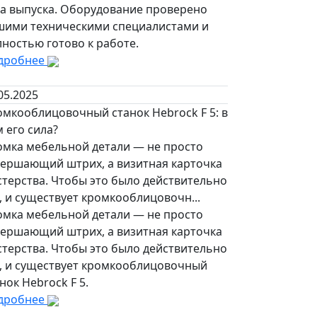
да выпуска. Оборудование проверено
шими техническими специалистами и
ностью готово к работе.
дробнее
05.2025
омкооблицовочный станок Hebrock F 5: в
 его сила?
омка мебельной детали — не просто
вершающий штрих, а визитная карточка
стерства. Чтобы это было действительно
, и существует кромкооблицовочн...
омка мебельной детали — не просто
вершающий штрих, а визитная карточка
стерства. Чтобы это было действительно
к, и существует кромкооблицовочный
нок Hebrock F 5.
дробнее