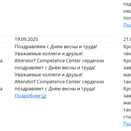
го
на
пол
По
19.09.2025
21.
Поздравляем с Днём весны и труда!
Кр
Уважаемые коллеги и друзья!
чём
на
Altendorf Competence Center сердечно
Кр
поздравляет с Днём весны и труда!
за
Уважаемые коллеги и друзья!
ма
Altendorf Competence Center сердечно
так
на
поздравляет с Днём весны и труда!
Кр
Подробнее
за
ма
та
ста
По