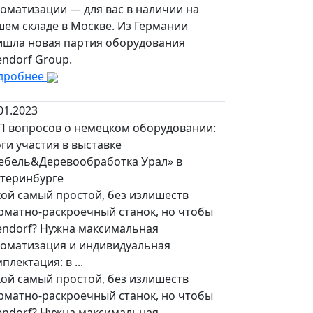
оматизации — для вас в наличии на
шем складе в Москве. Из Германии
ишла новая партия оборудования
endorf Group.
дробнее
01.2023
П вопросов о немецком оборудовании:
ги участия в выставке
ебель&Деревообработка Урал» в
атеринбурге
кой самый простой, без излишеств
рматно-раскроечный станок, но чтобы
tendorf? Нужна максимальная
томатизация и индивидуальная
плектация: в ...
кой самый простой, без излишеств
рматно-раскроечный станок, но чтобы
tendorf? Нужна максимальная