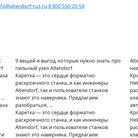
nfo@altendorf-rus.ru
8 800 550-20-54
:
9 вещей и выгод, которые нужно знать про
Alt
rf
пильный узел Altendorf
но
аза
Каретка — это сердце форматно-
Кр
раскроечного станка, и как инженеры
He
Altendorf, так и пользователи станков
рас
..
знают это наверняка. Предлагаем
кл
аза
разобраться, ...
авт
Каретка — это сердце форматно-
Кр
раскроечного станка, и как инженеры
He
Altendorf, так и пользователи станков
рас
ти
знают это наверняка. Предлагаем
кл