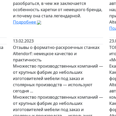
разобраться, в чем же заключается
авт
особенность каретки от немецкого бренда,
на
и почему она стала легендарной.
пр
Подробнее
Alt
По
13.02.2023
23.
ка
Отзывы о форматно-раскроечных станках
ТО
Altendorf: немецкое качество и
ито
практичность
«М
Множество производственных компаний —
Ек
от крупных фабрик до небольших
Ка
изготовителей мебели под заказ и
фо
столярных производств — используют
Al
сегодня ...
ав
Множество производственных компаний —
ком
от крупных фабрик до небольших
Ка
изготовителей мебели под заказ и
фо
столярных производств — используют
Al