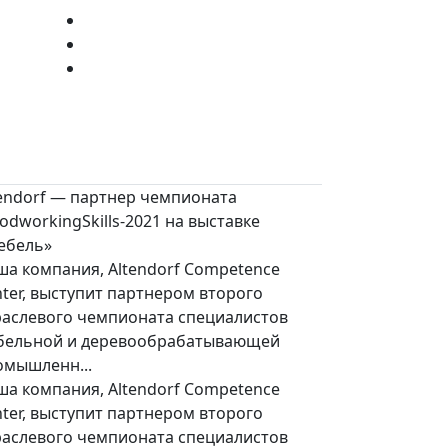
tendorf — партнер чемпионата
dworkingSkills-2021 на выставке
ебель»
ша компания, Altendorf Competence
ter, выступит партнером второго
раслевого чемпионата специалистов
бельной и деревообрабатывающей
омышленн...
ша компания, Altendorf Competence
ter, выступит партнером второго
раслевого чемпионата специалистов