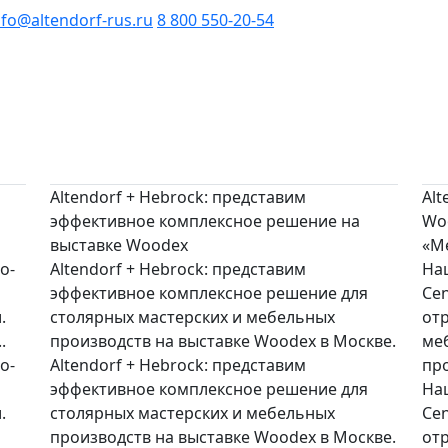
nfo@altendorf-rus.ru
8 800 550-20-54
Altendorf + Hebrock: представим
Al
эффективное комплексное решение на
Woo
выставке Woodex
«М
о-
Altendorf + Hebrock: представим
На
эффективное комплексное решение для
Cen
.
столярных мастерских и мебельных
от
.
производств на выставке Woodex в Москве.
ме
о-
Altendorf + Hebrock: представим
пр
эффективное комплексное решение для
На
.
столярных мастерских и мебельных
Cen
производств на выставке Woodex в Москве.
от