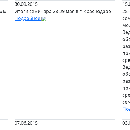
30.09.2015
15.
АЛ»
Итоги семинара 28-29 мая в г. Краснодаре
28–
Подробнее
се
ме
Ве
об
ра
пр
сре
Ве
об
ра
пр
ср
се
По
07.06.2015
03.