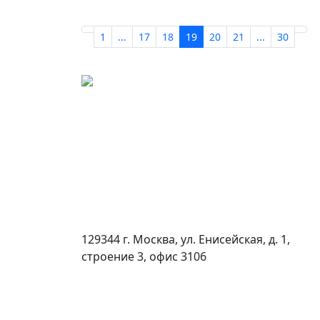
1
...
17
18
19
20
21
...
30
129344 г. Москва, ул. Енисейская, д. 1,
строение 3, офис 3106