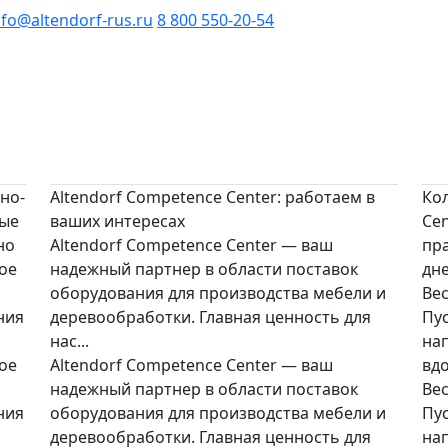
nfo@altendorf-rus.ru
8 800 550-20-54
но-
Altendorf Competence Center: работаем в
Ко
ные
ваших интересах
Ce
но
Altendorf Competence Center — ваш
пр
ое
надежный партнер в области поставок
дн
оборудования для производства мебели и
Ве
ния
деревообработки. Главная ценность для
Пу
нас...
на
ое
Altendorf Competence Center — ваш
вд
надежный партнер в области поставок
Ве
ния
оборудования для производства мебели и
Пу
деревообработки. Главная ценность для
на