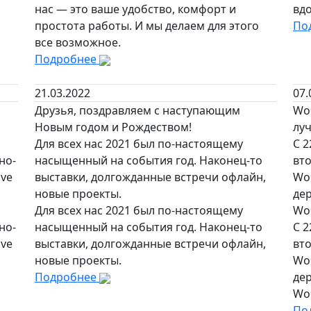
нас — это ваше удобство, комфорт и
вд
простота работы. И мы делаем для этого
По
все возможное.
Подробнее
21.03.2022
07.
Друзья, поздравляем с наступающим
Woo
Новым годом и Рождеством!
лу
Для всех нас 2021 был по-настоящему
С 2
но-
насыщенный на события год. Наконец-то
вт
ive
выставки, долгожданные встречи офлайн,
Wor
новые проекты.
де
Для всех нас 2021 был по-настоящему
Woo
но-
насыщенный на события год. Наконец-то
С 2
ive
выставки, долгожданные встречи офлайн,
вт
новые проекты.
Wor
Подробнее
де
Woo
По