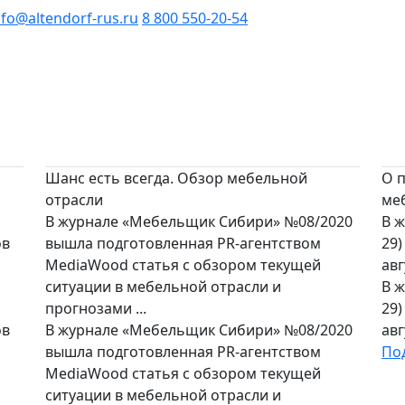
nfo@altendorf-rus.ru
8 800 550-20-54
Шанс есть всегда. Обзор мебельной
О 
отрасли
ме
В журнале «Мебельщик Сибири» №08/2020
В ж
ов
вышла подготовленная PR-агентством
29)
MediaWood статья с обзором текущей
авг
ситуации в мебельной отрасли и
В ж
прогнозами ...
29)
ов
В журнале «Мебельщик Сибири» №08/2020
авг
вышла подготовленная PR-агентством
По
MediaWood статья с обзором текущей
ситуации в мебельной отрасли и