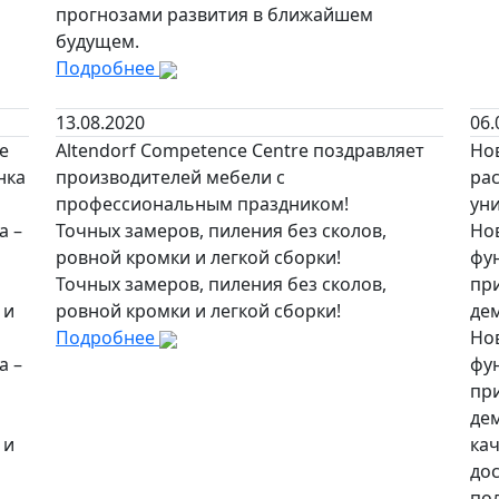
прогнозами развития в ближайшем
будущем.
Подробнее
13.08.2020
06.
е
Altendorf Competence Centre поздравляет
Но
нка
производителей мебели с
рас
профессиональным праздником!
ун
а –
Точных замеров, пиления без сколов,
Но
ровной кромки и легкой сборки!
фу
Точных замеров, пиления без сколов,
пр
 и
ровной кромки и легкой сборки!
дем
Подробнее
Но
а –
фу
пр
де
 и
кач
до
по