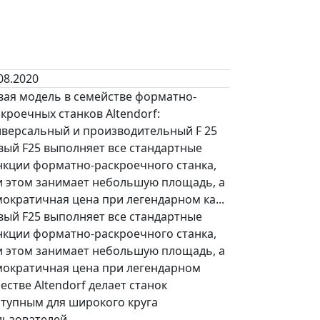
08.2020
вая модель в семействе форматно-
кроечных станков Altendorf:
иверсальный и производительный F 25
вый F25 выполняет все стандартные
нкции форматно-раскроечного станка,
и этом занимает небольшую площадь, а
ократичная цена при легендарном ка...
вый F25 выполняет все стандартные
нкции форматно-раскроечного станка,
и этом занимает небольшую площадь, а
мократичная цена при легендарном
естве Altendorf делает станок
ступным для широкого круга
льзователей.