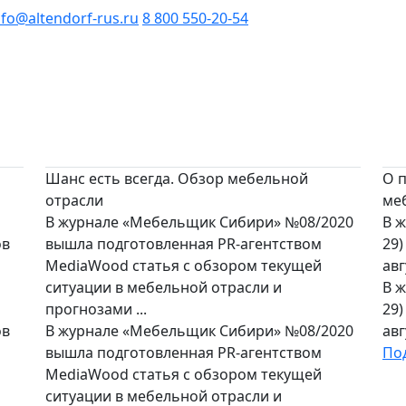
nfo@altendorf-rus.ru
8 800 550-20-54
Шанс есть всегда. Обзор мебельной
О 
отрасли
ме
В журнале «Мебельщик Сибири» №08/2020
В ж
ов
вышла подготовленная PR-агентством
29)
MediaWood статья с обзором текущей
авг
ситуации в мебельной отрасли и
В ж
прогнозами ...
29)
ов
В журнале «Мебельщик Сибири» №08/2020
авг
вышла подготовленная PR-агентством
По
MediaWood статья с обзором текущей
ситуации в мебельной отрасли и