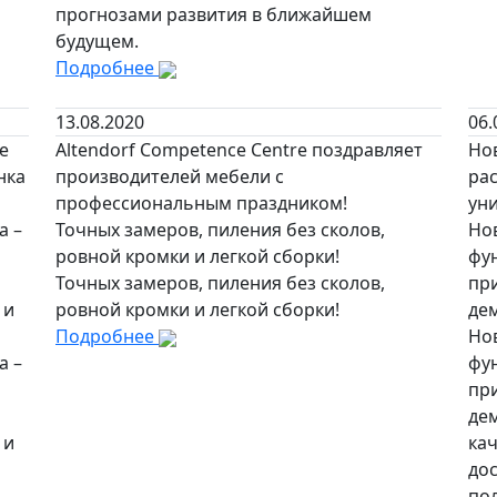
прогнозами развития в ближайшем
будущем.
Подробнее
13.08.2020
06.
е
Altendorf Competence Centre поздравляет
Но
нка
производителей мебели с
рас
профессиональным праздником!
ун
а –
Точных замеров, пиления без сколов,
Но
ровной кромки и легкой сборки!
фу
Точных замеров, пиления без сколов,
пр
 и
ровной кромки и легкой сборки!
дем
Подробнее
Но
а –
фу
пр
де
 и
кач
до
по