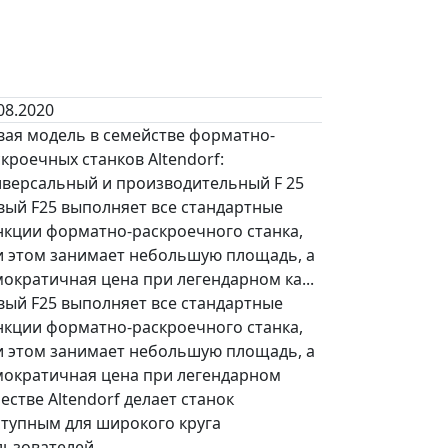
08.2020
вая модель в семействе форматно-
кроечных станков Altendorf:
иверсальный и производительный F 25
вый F25 выполняет все стандартные
нкции форматно-раскроечного станка,
и этом занимает небольшую площадь, а
ократичная цена при легендарном ка...
вый F25 выполняет все стандартные
нкции форматно-раскроечного станка,
и этом занимает небольшую площадь, а
мократичная цена при легендарном
естве Altendorf делает станок
ступным для широкого круга
льзователей.