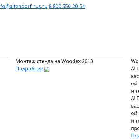
nfo@altendorf-rus.ru
8 800 550-20-54
Монтаж стенда на Woodex 2013
Wo
Подробнее
AL
вас
ой
и т
AL
вас
ой
и 
пр
По