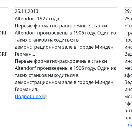
25.11.2013
29.
Altendorf 1927 года
25
Первые форматно-раскроечные станки
«Т
ORF
Altendorf произведены в 1906 году. Один из
Пр
таких станков находиться в
пр
демонстрационном зале в городе Минден,
ин
ORF
Герман...
Ве
Первые форматно-раскроечные станки
ин
Altendorf произведены в 1906 году. Один из
меб
таких станков находиться в
эф
демонстрационном зале в городе Минден,
Ве
Германия.
ин
Подробнее
меб
эф
оп
про
По