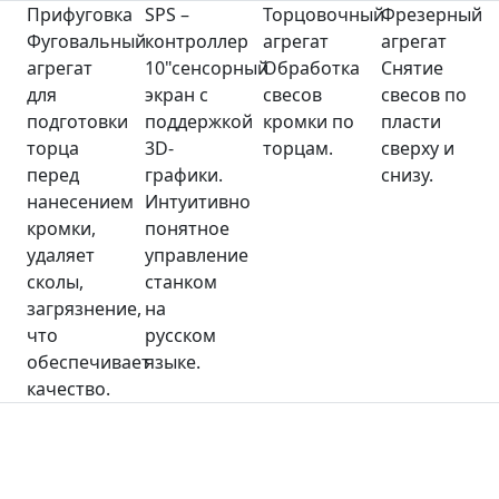
Прифуговка
SPS –
Торцовочный
Фрезерный
Фуговальный
контроллер
агрегат
агрегат
агрегат
10"сенсорный
Обработка
Снятие
для
экран с
свесов
свесов по
подготовки
поддержкой
кромки по
пласти
торца
3D-
торцам.
сверху и
перед
графики.
снизу.
нанесением
Интуитивно
кромки,
понятное
удаляет
управление
сколы,
станком
загрязнение,
на
что
русском
обеспечивает
языке.
качество.