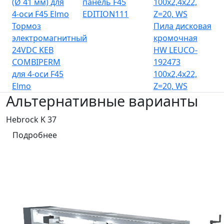
(Ø 41 мм) для
панель F45
100х2,4х22,
4-оси F45 Elmo
EDITION111
Z=20, WS
Тормоз
Пила дисковая
электромагнитный
кромочная
24VDC KEB
HW LEUCO-
COMBIPERM
192473
для 4-оси F45
100х2,4х22,
Elmo
Z=20, WS
Альтернативные варианты
Hebrock K 37
Подробнее