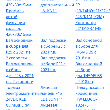
430х30х15мм
дополнительный
3P
Профиль,
LA1KN11
(13/14НО+21/22НЗ
литой,
F45 (К1М, К2М)
фиксации
Контактор
салазок
LC1D12B7 F45
430х30х15мм
Вал основной
Вал подрезки
Вал основной
в сборе для
в сборе F25 c
в сборе для
F25 с 2021 г.в.
2021 г.в.
F45/45 BS с
2 скорости
Вал подрезки
2018 г.в
Вал основной
в сборе F25 c
Вал основной
в сборе
2021 г.в.
в сборе
для F25 с 2021
для F45/45 BS
г.в. 2 скорости
с 2018 г.в
Тормоз
Лицевая
Пила дисковая
электромагнитный
панель F45
кромочная
24VDC KEB
EDITION111
HW LEUCO-
COMBIPERM
Лицевая
192473