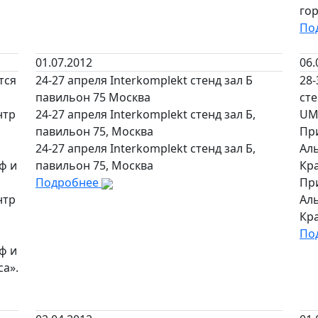
гор
По
01.07.2012
06.
тся
24-27 апреля Interkomplekt стенд зал Б
28
павильон 75 Москва
ст
нтр
24-27 апреля Interkomplekt стенд зал Б,
UM
павильон 75, Москва
Пр
24-27 апреля Interkomplekt стенд зал Б,
Ал
ф и
павильон 75, Москва
Кр
Подробнее
Пр
нтр
Ал
Кр
По
ф и
а».