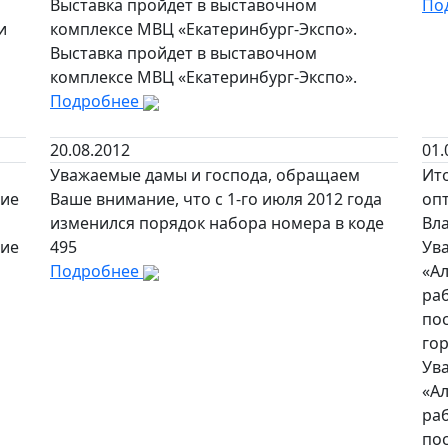
Выставка пройдет в выставочном
По
и
комплексе МВЦ «Екатеринбург-Экспо».
Выставка пройдет в выставочном
комплексе МВЦ «Екатеринбург-Экспо».
Подробнее
20.08.2012
01.
Уважаемые дамы и господа, обращаем
Ит
шие
Ваше внимание, что с 1-го июля 2012 года
опт
изменился порядок набора номера в коде
Вла
шие
495
Ув
Подробнее
«А
раб
пос
гор
Ув
«А
раб
пос