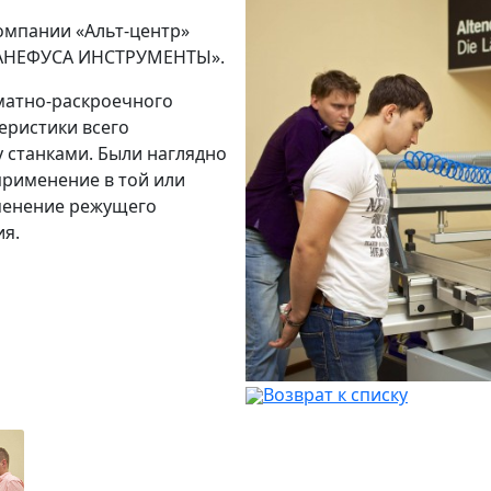
омпании «Альт-центр»
КАНЕФУСА ИНСТРУМЕНТЫ».
матно-раскроечного
еристики всего
у станками. Были наглядно
применение в той или
менение режущего
ия.
Возврат к списку