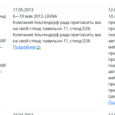
17.05.2013
12.
енд
6—10 мая 2013, LIGNA
10 
Компания Альтендорф рада пригласить вас
пре
на свой стенд: павильон 11, стенд D26.
пр
Компания Альтендорф рада пригласить вас
по
ORF
на свой стенд: павильон 11, стенд D26.
ав
 —
Подробнее
ме
при
пр
ORF
по
 —
ав
ме
пр
пре
Це
По