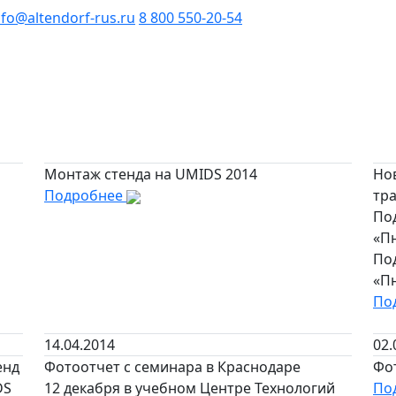
nfo@altendorf-rus.ru
8 800 550-20-54
Монтаж стенда на UMIDS 2014
Но
Подробнее
тр
По
«П
По
«П
По
14.04.2014
02.
енд
Фотоотчет с семинара в Краснодаре
Фо
DS
12 декабря в учебном Центре Технологий
По