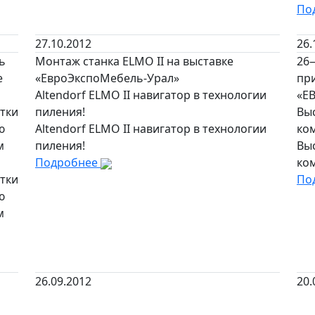
По
27.10.2012
26.
ь
Монтаж станка ELMO II на выставке
26
е
«ЕвроЭкспоМебель-Урал»
при
Altendorf ELMO II навигатор в технологии
«Е
тки
пиления!
Вы
ю
Altendorf ELMO II навигатор в технологии
ко
м
пиления!
Вы
Подробнее
ко
тки
По
ю
м
26.09.2012
20.