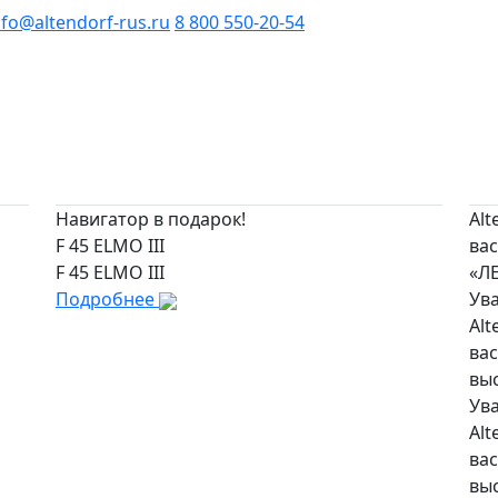
nfo@altendorf-rus.ru
8 800 550-20-54
Навигатор в подарок!
Alt
F 45 ELMO III
вас
F 45 ELMO III
«Л
Подробнее
Ув
Alt
вас
вы
Ув
Alt
вас
вы