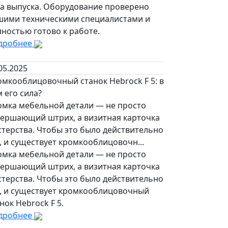
да выпуска. Оборудование проверено
шими техническими специалистами и
ностью готово к работе.
дробнее
05.2025
омкооблицовочный станок Hebrock F 5: в
 его сила?
омка мебельной детали — не просто
вершающий штрих, а визитная карточка
стерства. Чтобы это было действительно
, и существует кромкооблицовочн...
омка мебельной детали — не просто
вершающий штрих, а визитная карточка
стерства. Чтобы это было действительно
к, и существует кромкооблицовочный
нок Hebrock F 5.
дробнее