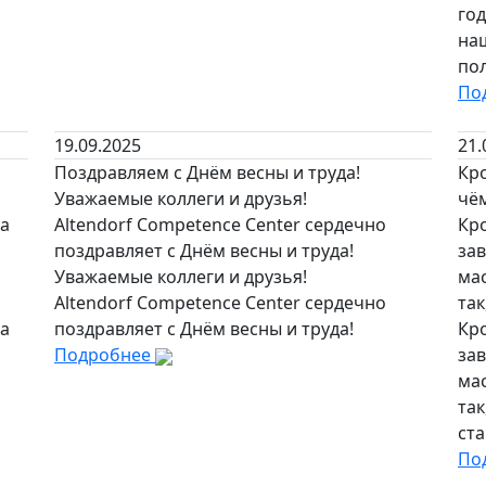
го
на
пол
По
19.09.2025
21.
Поздравляем с Днём весны и труда!
Кр
Уважаемые коллеги и друзья!
чём
на
Altendorf Competence Center сердечно
Кр
поздравляет с Днём весны и труда!
за
Уважаемые коллеги и друзья!
ма
Altendorf Competence Center сердечно
так
на
поздравляет с Днём весны и труда!
Кр
Подробнее
за
ма
та
ста
По