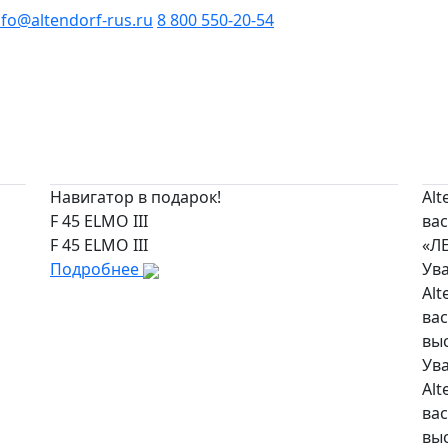
nfo@altendorf-rus.ru
8 800 550-20-54
Навигатор в подарок!
Alt
F 45 ELMO III
вас
F 45 ELMO III
«Л
Подробнее
Ув
Alt
вас
вы
Ув
Alt
вас
вы