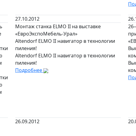
По
27.10.2012
26.
ь
Монтаж станка ELMO II на выставке
26
е
«ЕвроЭкспоМебель-Урал»
при
Altendorf ELMO II навигатор в технологии
«Е
тки
пиления!
Вы
ю
Altendorf ELMO II навигатор в технологии
ко
м
пиления!
Вы
Подробнее
ко
тки
По
ю
м
26.09.2012
20.