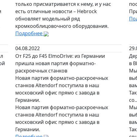
только присматривается к нему, и у нас
по
и
есть отличные новости – Hebrock
Пр
обновляет модельный ряд
По
.
кромкооблицовочного оборудования.
Подробнее
04.08.2022
29.
ил
От F25 до F45 ElmoDrive: из Германии
Дер
ой
пришла новая партия форматно-
в В
раскроечных станков
Мы
Новая партия форматно-раскроечных
вы
станков Altendorf поступила в наш
ва
московский офис прямо с завода в
Так
Германии.
со..
Новая партия форматно-раскроечных
Мы
станков Altendorf поступила в наш
вы
московский офис прямо с завода в
ва
Германии.
Так
Подробнее
соц