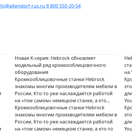
nfo@altendorf-rus.ru
8 800 550-20-54
Новая K-серия: Hebrock обновляет
He
модельный ряд кромкооблицовочного
ста
оборудования
на
Кромкооблицовочные станки Hebrock
Кр
знакомы многим производителям мебели в
эт
и
России. Кто-то уже наслаждается работой
дли
на «том самом» немецком станке, а кто...
You
Кромкооблицовочные станки Hebrock
Кр
знакомы многим производителям мебели в
эт
России. Кто-то уже наслаждается работой
дли
и
на «том самом» немецком станке, а кто-то
Yo