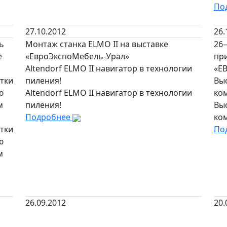
По
27.10.2012
26.
ь
Монтаж станка ELMO II на выставке
26
е
«ЕвроЭкспоМебель-Урал»
при
Altendorf ELMO II навигатор в технологии
«Е
тки
пиления!
Вы
ю
Altendorf ELMO II навигатор в технологии
ко
м
пиления!
Вы
Подробнее
ко
тки
По
ю
м
26.09.2012
20.