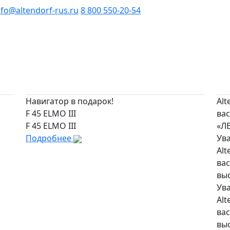
nfo@altendorf-rus.ru
8 800 550-20-54
Навигатор в подарок!
Alt
F 45 ELMO III
вас
F 45 ELMO III
«Л
Подробнее
Ув
Alt
вас
вы
Ув
Alt
вас
вы