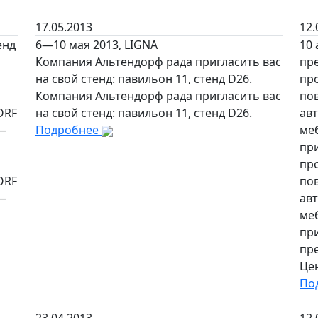
17.05.2013
12.
енд
6—10 мая 2013, LIGNA
10 
Компания Альтендорф рада пригласить вас
пре
на свой стенд: павильон 11, стенд D26.
пр
Компания Альтендорф рада пригласить вас
по
ORF
на свой стенд: павильон 11, стенд D26.
ав
 —
Подробнее
ме
при
пр
ORF
по
 —
ав
ме
пр
пре
Це
По