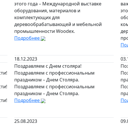
этого года – Международной выставке
ва
оборудования, материалов и
эт
комплектующих для
об
деревообрабатывающей и мебельной
ко
промышленности Woodex.
де
Подробнее
пр
По
18.12.2023
03.
Поздравляем с Днем столяра!
По
ти!
Поздравляем с профессиональным
По
праздником – Днем Столяра.
пр
ти!
Поздравляем с профессиональным
По
праздником – Днем Столяра.
пр
ти!
Подробнее
По
25.08.2023
09.