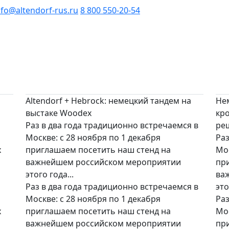
nfo@altendorf-rus.ru
8 800 550-20-54
Altendorf + Hebrock: немецкий тандем на
Не
выстаке Woodex
кр
Раз в два года традиционно встречаемся в
ре
Москве: с 28 ноября по 1 декабря
Раз
х
приглашаем посетить наш стенд на
Мос
важнейшем российском мероприятии
пр
этого года...
ва
Раз в два года традиционно встречаемся в
это
Москве: с 28 ноября по 1 декабря
Раз
х
приглашаем посетить наш стенд на
Мос
важнейшем российском мероприятии
пр