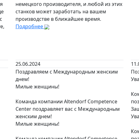
ся
немецкого производителя, и любой из этих
де
станков может заработать на вашем
с
производстве в ближайшее время.
e,
Подробнее
25.06.2024
11.
Поздравляем с Международным женским
Поз
днем!
Ува
Милые женщины!
Ком
Команда компании Altendorf Competence
по
Center поздравляет вас с Международным
За
женским днем!
Ува
Милые женщины!
Ком
Команда компании Altendorf Competence
по