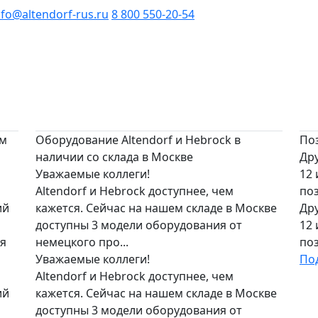
nfo@altendorf-rus.ru
8 800 550-20-54
ым
Оборудование Altendorf и Hebrock в
По
наличии со склада в Москве
Дру
Уважаемые коллеги!
12
Altendorf и Hebrock доступнее, чем
по
ий
кажется. Сейчас на нашем складе в Москве
Дру
доступны 3 модели оборудования от
12
ся
немецкого про...
по
Уважаемые коллеги!
По
Altendorf и Hebrock доступнее, чем
ий
кажется. Сейчас на нашем складе в Москве
доступны 3 модели оборудования от