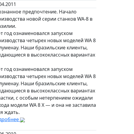
04.2011
ознанное предпочтение. Начало
изводства новой серии станков WA-8 в
азилии.
от год ознаменовался запуском
оизводства четырех новых моделей WA 8
луменау. Наши бразильские клиенты,
ждающиеся в высококлассных вариантах
от год ознаменовался запуском
оизводства четырех новых моделей WA 8
луменау. Наши бразильские клиенты,
ждающиеся в высококлассных вариантах
настки, с особым нетерпением ожидали
ода модели WA 8 X — и она не заставила
я ждать.
дробнее