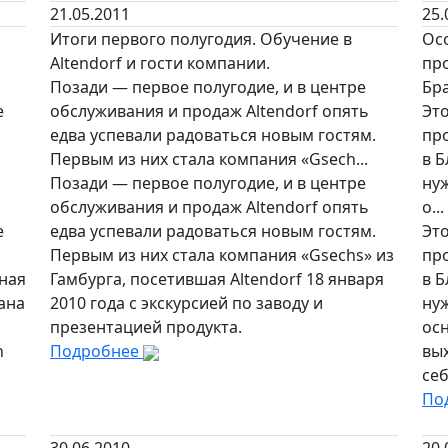
21.05.2011
25.
Итоги первого полугодия. Обучение в
Ос
Altendorf и гости компании.
про
Позади — первое полугодие, и в центре
Бр
е
обслуживания и продаж Altendorf опять
Эт
едва успевали радоваться новым гостям.
пр
Первым из них стала компания «Gsech...
в Б
Позади — первое полугодие, и в центре
ну
обслуживания и продаж Altendorf опять
о...
е
едва успевали радоваться новым гостям.
Эт
Первым из них стала компания «Gsechs» из
пр
ная
Гамбурга, посетившая Altendorf 18 января
в Б
ана
2010 года с экскурсией по заводу и
ну
и
презентацией продукта.
ос
n
Подробнее
вых
себ
По