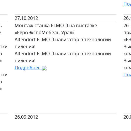
По
27.10.2012
26.
ь
Монтаж станка ELMO II на выставке
26
е
«ЕвроЭкспоМебель-Урал»
при
Altendorf ELMO II навигатор в технологии
«Е
тки
пиления!
Вы
ю
Altendorf ELMO II навигатор в технологии
ко
м
пиления!
Вы
Подробнее
ко
тки
По
ю
м
26.09.2012
20.