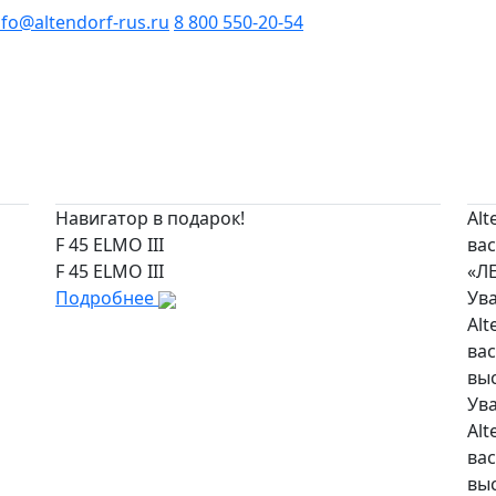
nfo@altendorf-rus.ru
8 800 550-20-54
Навигатор в подарок!
Alt
F 45 ELMO III
вас
F 45 ELMO III
«Л
Подробнее
Ув
Alt
вас
вы
Ув
Alt
вас
вы