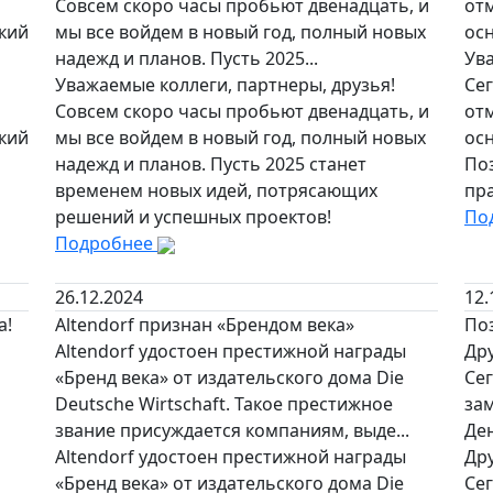
Совсем скоро часы пробьют двенадцать, и
от
ий
мы все войдем в новый год, полный новых
осн
надежд и планов. Пусть 2025...
Ува
Уважаемые коллеги, партнеры, друзья!
Сег
Совсем скоро часы пробьют двенадцать, и
от
ий
мы все войдем в новый год, полный новых
ос
надежд и планов. Пусть 2025 станет
По
временем новых идей, потрясающих
пр
решений и успешных проектов!
По
Подробнее
26.12.2024
12.
а!
Altendorf признан «Брендом века»
По
Altendorf удостоен престижной награды
Дру
«Бренд века» от издательского дома Die
Сег
Deutsche Wirtschaft. Такое престижное
за
звание присуждается компаниям, выде...
Ден
Altendorf удостоен престижной награды
Дру
«Бренд века» от издательского дома Die
Сег