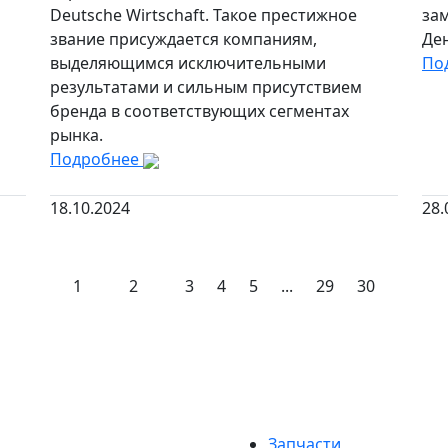
Deutsche Wirtschaft. Такое престижное
за
звание присуждается компаниям,
Ден
выделяющимся исключительными
По
результатами и сильным присутствием
бренда в соответствующих сегментах
рынка.
Подробнее
18.10.2024
28.
1
2
3
4
5
...
29
30
Запчасти