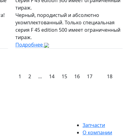
лые
серия F 45 edition 500 имеет ограниченный
тираж.
а!
Черный, породистый и абсолютно
укомплектованный. Только специальная
серия F 45 edition 500 имеет ограниченный
тираж.
Подробнее
1
2
...
14
15
16
17
18
Запчасти
О компании