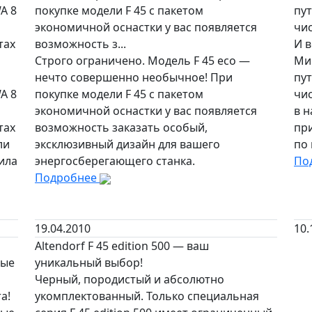
A 8
покупке модели F 45 с пакетом
пут
экономичной оснастки у вас появляется
чи
тах
возможность з...
И в
Строго ограничено. Модель F 45 eco —
Ми
нечто совершенно необычное! При
пут
A 8
покупке модели F 45 с пакетом
чи
экономичной оснастки у вас появляется
в н
тах
возможность заказать особый,
при
ли
эксклюзивный дизайн для вашего
по
ила
энергосберегающего станка.
По
Подробнее
19.04.2010
10.
Altendorf F 45 edition 500 — ваш
лые
уникальный выбор!
Черный, породистый и абсолютно
а!
укомплектованный. Только специальная