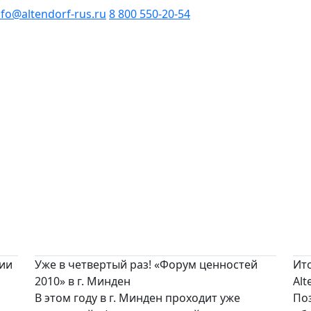
nfo@altendorf-rus.ru
8 800 550-20-54
нии
Уже в четвертый раз! «Форум ценностей
Ито
2010» в г. Минден
Alt
В этом году в г. Минден проходит уже
Поз