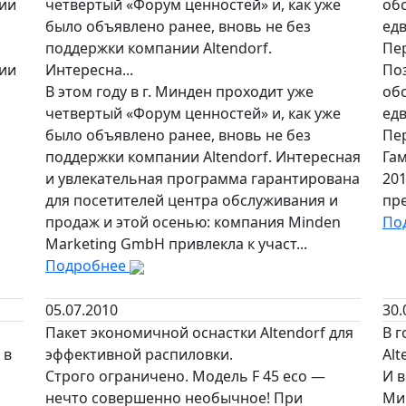
нии
четвертый «Форум ценностей» и, как уже
обс
было объявлено ранее, вновь не без
едв
поддержки компании Altendorf.
Пер
нии
Интересна...
Поз
В этом году в г. Минден проходит уже
обс
четвертый «Форум ценностей» и, как уже
едв
было объявлено ранее, вновь не без
Пер
поддержки компании Altendorf. Интересная
Гам
и увлекательная программа гарантирована
201
для посетителей центра обслуживания и
пр
продаж и этой осенью: компания Minden
По
Marketing GmbH привлекла к участ...
Подробнее
05.07.2010
30.
Пакет экономичной оснастки Altendorf для
В г
 в
эффективной распиловки.
Alt
Строго ограничено. Модель F 45 eco —
И в
нечто совершенно необычное! При
Ми