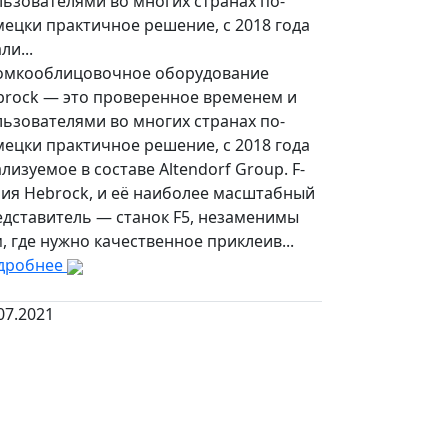
ьзователями во многих странах по-
ецки практичное решение, с 2018 года
ли...
омкооблицовочное оборудование
brock — это проверенное временем и
ьзователями во многих странах по-
ецки практичное решение, с 2018 года
лизуемое в составе Altendorf Group. F-
рия Hebrock, и её наиболее масштабный
едставитель — станок F5, незаменимы
, где нужно качественное приклеив...
дробнее
07.2021