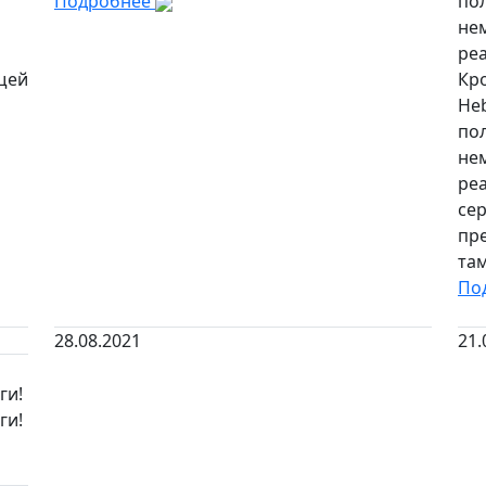
Подробнее
пол
нем
реа
щей
Кр
He
пол
нем
реа
се
пр
там
По
28.08.2021
21.
ги!
ги!