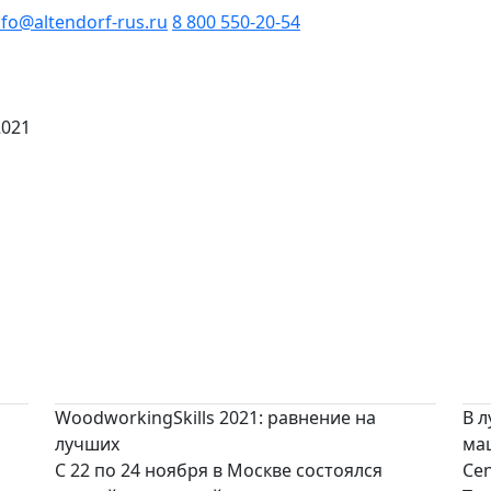
nfo@altendorf-rus.ru
8 800 550-20-54
2021
WoodworkingSkills 2021: равнение на
В 
лучших
ма
С 22 по 24 ноября в Москве состоялся
Cen