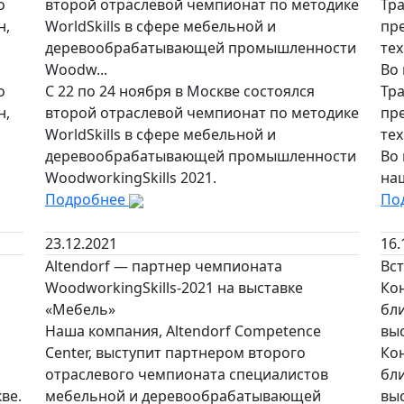
о
второй отраслевой чемпионат по методике
Тр
н,
WorldSkills в сфере мебельной и
пр
деревообрабатывающей промышленности
те
Woodw...
Во 
о
С 22 по 24 ноября в Москве состоялся
Тр
н,
второй отраслевой чемпионат по методике
пр
WorldSkills в сфере мебельной и
те
деревообрабатывающей промышленности
Во 
WoodworkingSkills 2021.
наш
Подробнее
По
23.12.2021
16.
Altendorf — партнер чемпионата
Вс
WoodworkingSkills-2021 на выставке
Ко
«Мебель»
бли
Наша компания, Altendorf Competence
вы
Center, выступит партнером второго
Ко
отраслевого чемпионата специалистов
бли
ве.
мебельной и деревообрабатывающей
вы