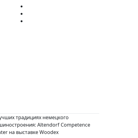
лучших традициях немецкого
шиностроения: Altendorf Competence
ter на выставке Woodex