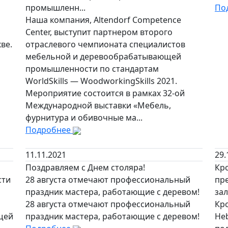
промышленн...
По
Наша компания, Altendorf Competence
Center, выступит партнером второго
ве.
отраслевого чемпионата специалистов
мебельной и деревообрабатывающей
промышленности по стандартам
WorldSkills — WoodworkingSkills 2021.
Мероприятие состоится в рамках 32-ой
Международной выставки «Мебель,
фурнитура и обивочные ма...
Подробнее
11.11.2021
29.
Поздравляем с Днем столяра!
Кр
сти
28 августа отмечают профессиональный
пр
праздник мастера, работающие с деревом!
за
28 августа отмечают профессиональный
Кр
щей
праздник мастера, работающие с деревом!
He