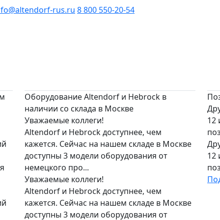
nfo@altendorf-rus.ru
8 800 550-20-54
ым
Оборудование Altendorf и Hebrock в
По
наличии со склада в Москве
Дру
Уважаемые коллеги!
12
Altendorf и Hebrock доступнее, чем
по
ий
кажется. Сейчас на нашем складе в Москве
Дру
доступны 3 модели оборудования от
12
ся
немецкого про...
по
Уважаемые коллеги!
По
Altendorf и Hebrock доступнее, чем
ий
кажется. Сейчас на нашем складе в Москве
доступны 3 модели оборудования от