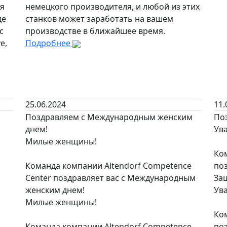
ся
немецкого производителя, и любой из этих
де
станков может заработать на вашем
с
производстве в ближайшее время.
e,
Подробнее
25.06.2024
11.
Поздравляем с Международным женским
Поз
днем!
Ува
Милые женщины!
Ком
Команда компании Altendorf Competence
по
Center поздравляет вас с Международным
За
женским днем!
Ува
Милые женщины!
Ком
Команда компании Altendorf Competence
по