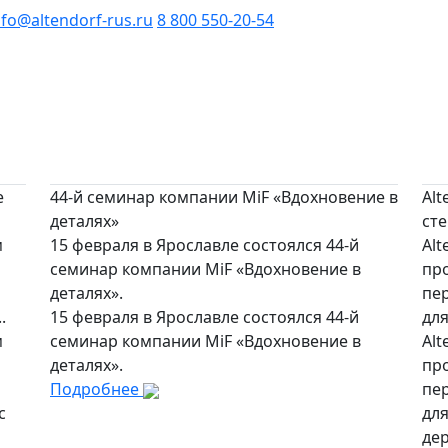
nfo@altendorf-rus.ru
8 800 550-20-54
е
44-й семинар компании MiF «Вдохновение в
Alt
деталях»
ст
м
15 февраля в Ярославле состоялся 44-й
Alt
семинар компании MiF «Вдохновение в
про
деталях».
пе
.
15 февраля в Ярославле состоялся 44-й
для
м
семинар компании MiF «Вдохновение в
Alt
деталях».
про
Подробнее
пе
с
дл
де