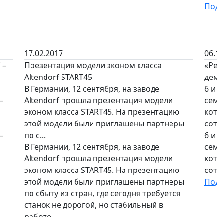
По
17.02.2017
06.
 –
Презентация модели эконом класса
«Ре
Altendorf START45
де
В Германии, 12 сентября, на заводе
6 и
–
Altendorf прошла презентация модели
се
эконом класса START45. На презентацию
ко
этой модели были приглашены партнеры
сот
–
по с...
6 и
В Германии, 12 сентября, на заводе
се
Altendorf прошла презентация модели
ко
эконом класса START45. На презентацию
сот
этой модели были приглашены партнеры
По
по сбыту из стран, где сегодня требуется
станок не дорогой, но стабильный в
работе.