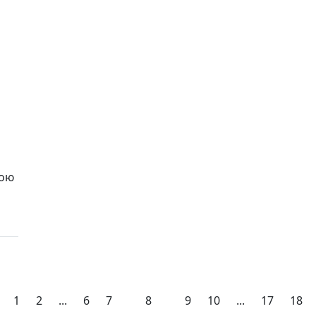
вою
1
2
...
6
7
8
9
10
...
17
18