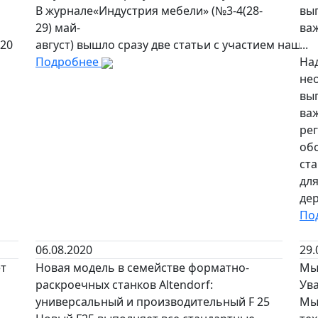
В журнале«Индустрия мебели» (№3-4(28-
вып
29) май-
ва
20
август) вышло сразу две статьи с участием нашей
...
Подробнее
На
не
вып
ва
ре
об
ста
дл
дер
По
06.08.2020
29.
ет
Новая модель в семействе форматно-
Мы
раскроечных станков Altendorf:
Ув
универсальный и производительный F 25
Мы