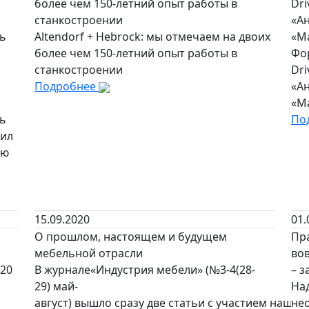
более чем 150-летний опыт работы в
Dr
станкостроении
«А
ть
Altendorf + Hebrock: мы отмечаем на двоих
«М
более чем 150-летний опыт работы в
Фо
станкостроении
Dr
Подробнее
«А
«М
ть
По
тил
сю
15.09.2020
01.
О прошлом, настоящем и будущем
Пр
мебельной отрасли
во
20
В журнале«Индустрия мебели» (№3-4(28-
– з
29) май-
На
август) вышло сразу две статьи с участием нашей
не