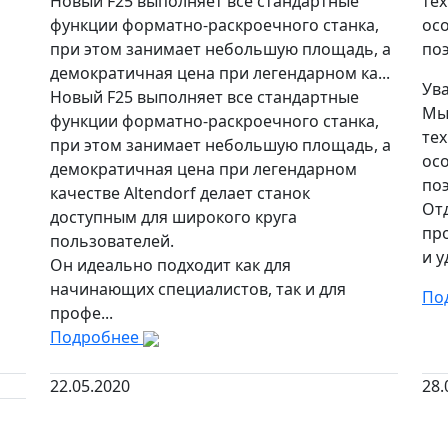
Новый F25 выполняет все стандартные
те
функции форматно-раскроечного станка,
осо
при этом занимает небольшую площадь, а
поэ
демократичная цена при легендарном ка...
Ув
Новый F25 выполняет все стандартные
Мы
функции форматно-раскроечного станка,
те
при этом занимает небольшую площадь, а
осо
демократичная цена при легендарном
по
качестве Altendorf делает станок
Отд
доступным для широкого круга
про
пользователей.
и 
Он идеально подходит как для
начинающих специалистов, так и для
По
профе...
Подробнее
22.05.2020
28.