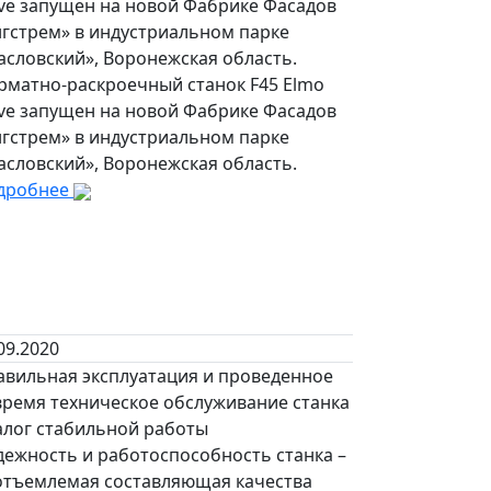
ive запущен на новой Фабрике Фасадов
нгстрем» в индустриальном парке
асловский», Воронежская область.
рматно-раскроечный станок F45 Elmo
ive запущен на новой Фабрике Фасадов
нгстрем» в индустриальном парке
асловский», Воронежская область.
дробнее
09.2020
авильная эксплуатация и проведенное
время техническое обслуживание станка
алог стабильной работы
дежность и работоспособность станка –
 компании.
отъемлемая составляющая качества